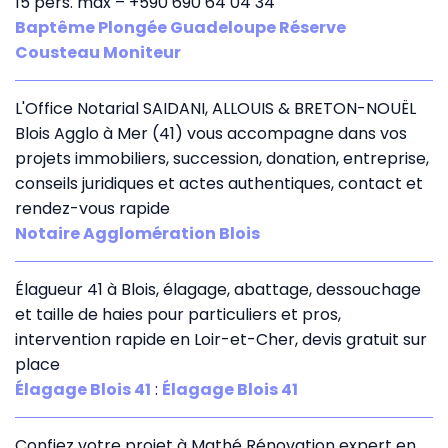
15 pers. max – +590 690 64 04 34
Baptême Plongée Guadeloupe Réserve
Cousteau Moniteur
L'Office Notarial SAIDANI, ALLOUIS & BRETON-NOUËL
Blois Agglo à Mer (41) vous accompagne dans vos
projets immobiliers, succession, donation, entreprise,
conseils juridiques et actes authentiques, contact et
rendez-vous rapide
Notaire Agglomération Blois
Élagueur 41 à Blois, élagage, abattage, dessouchage
et taille de haies pour particuliers et pros,
intervention rapide en Loir-et-Cher, devis gratuit sur
place
Élagage Blois 41
:
Élagage Blois 41
Confiez votre projet à Mathé Rénovation expert en